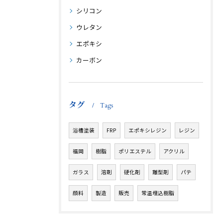
シリコン
ウレタン
エポキシ
カーボン
タグ
Tags
浴槽塗装
FRP
エポキシレジン
レジン
福岡
樹脂
ポリエステル
アクリル
ガラス
溶剤
硬化剤
離型剤
パテ
顔料
製造
販売
常温埋込樹脂